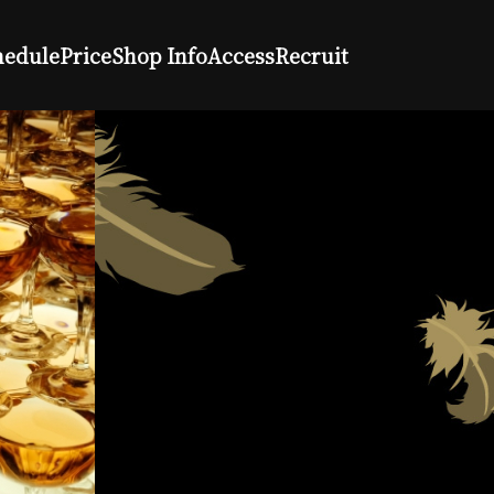
hedule
Price
Shop Info
Access
Recruit