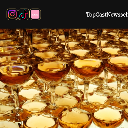
Top
Cast
News
sc