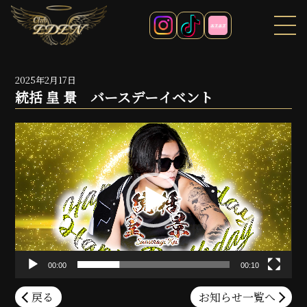
2025年2月17日
統括 皇 景 バースデーイベント
動
画
プ
レ
ー
ヤ
ー
00:00
00:10
戻る
お知らせ一覧へ